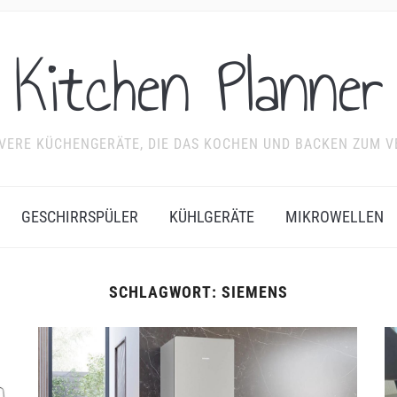
Kitchen Planner
EVERE KÜCHENGERÄTE, DIE DAS KOCHEN UND BACKEN ZUM 
GESCHIRRSPÜLER
KÜHLGERÄTE
MIKROWELLEN
SCHLAGWORT:
SIEMENS